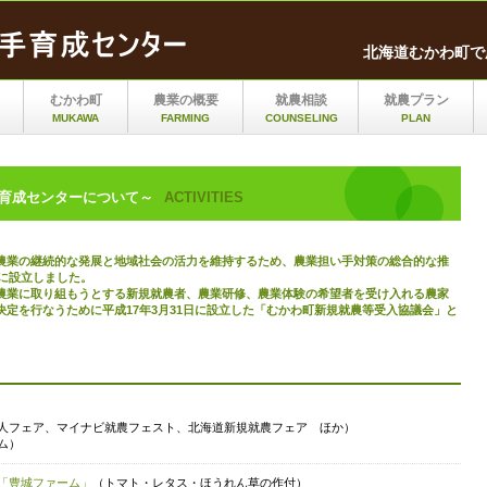
北海道むかわ町で
むかわ町
農業の概要
就農相談
就農プラン
MUKAWA
FARMING
COUNSELING
PLAN
育成センターについて～
ACTIVITIES
農業の継続的な発展と地域社会の活力を維持するため、農業担い手対策の総合的な推
日に設立しました。
農業に取り組もうとする新規就農者、農業研修、農業体験の希望者を受け入れる農家
定を行なうために平成17年3月31日に設立した「むかわ町新規就農等受入協議会」と
人フェア、マイナビ就農フェスト、北海道新規就農フェア ほか）
ム）
「豊城ファーム」
（トマト・レタス・ほうれん草の作付）