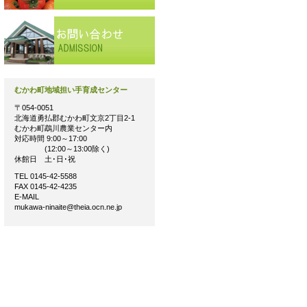
むかわ町地域担い手育成センター
〒054-0051
北海道勇払郡むかわ町文京2丁目2-1
むかわ町鵡川農業センター内
対応時間 9:00～17:00
(12:00～13:00除く)
休館日 土･日･祝
TEL 0145-42-5588
FAX 0145-42-4235
E-MAIL
mukawa-ninaite@theia.ocn.ne.jp