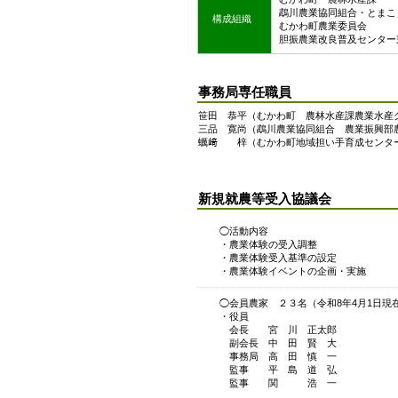
鵡川農業協同組合・とまこ
構成組織
むかわ町農業委員会
胆振農業改良普及センター
事務局専任職員
笹田 恭平（むかわ町 農林水産課農業水産
三品 寛尚（鵡川農業協同組合 農業振興部
蠣﨑 梓（むかわ町地域担い手育成センタ
新規就農等受入協議会
◯活動内容
・農業体験の受入調整
・農業体験受入基準の設定
・農業体験イベントの企画・実施
◯会員農家 ２３名（令和8年4月1日現
・役員
会長 宮 川 正太郎
副会長 中 田 賢 大
事務局 高 田 慎 一
監事 平 島 道 弘
監事 関 浩 一