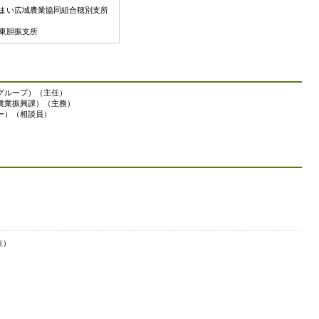
まい広域農業協同組合穂別支所
東胆振支所
グループ）（主任）
農業振興課）（主務）
ー）（相談員）
在）