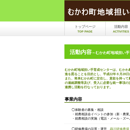
トップページ
活動内容
TOP PAGE
ACTIVITIES
活動内容
～むかわ町地域担い手
むかわ町地域担い手育成センターは、むかわ
進を図ることを目的とし、平成22年６月28
また、将来むかわ町に定住し、意欲を持って
の連絡調整等及び、受入に必要な統一事項の決
連携し活動を行なっております。
事業内容
◯体験者の募集・相談
・就農相談会イベントの参加（新・農業
・就農相談の実施（電話・メール・ズー
◯研修農場の設置・運営
鵡川研修農場