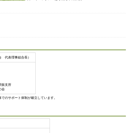
合 代表理事組合長）
胆振支所
の会
体でのサポート体制が確立しています。