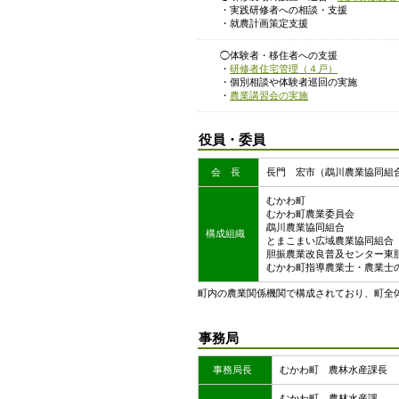
・実践研修者への相談・支援
・就農計画策定支援
◯体験者・移住者への支援
・
研修者住宅管理（４戸）
・個別相談や体験者巡回の実施
・
農業講習会の実施
役員・委員
会 長
長門 宏市（鵡川農業協同組
むかわ町
むかわ町農業委員会
鵡川農業協同組合
構成組織
とまこまい広域農業協同組合
胆振農業改良普及センター東
むかわ町指導農業士・農業士
町内の農業関係機関で構成されており、町全
事務局
事務局長
むかわ町 農林水産課長
むかわ町 農林水産課